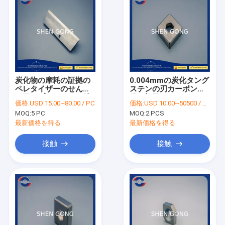
炭化物の摩耗の証拠の
0.004mmの炭化タング
ペレタイザーのせん断
ステンの刃カーボン繊
の刃のプラスチック粉
維の切刃85~92HRA
価格:
USD 15.00~80.00 / PC
価格:
USD 10.00~50500 / PC
砕機の刃ISO9001
MOQ:
5 PC
MOQ:
2 PCS
最新価格を得る
最新価格を得る
接触
接触
家
プロダクト
私達について