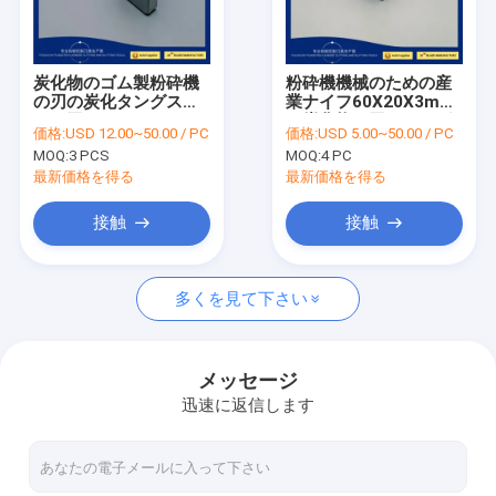
工場旅行
品質管理
炭化物のゴム製粉砕機
粉砕機機械のための産
の刃の炭化タングステ
業ナイフ60X20X3mm
私達に連絡しなさい
ンの刃60X60X30mm
の炭化物の刃のタング
価格:
USD 12.00~50.00 / PC
価格:
USD 5.00~50.00 / PC
ステンのかみそりの刃
MOQ:
3 PCS
MOQ:
4 PC
ニュース
最新価格を得る
最新価格を得る
場合
接触
接触
多くを見て下さい
ペーパー スリッター刃
円スリッター刃
メッセージ
迅速に返信します
産業機械ナイフ
フィルムの切刃