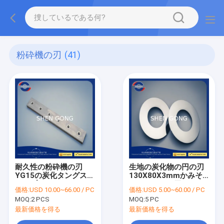
粉砕機の刃
(41)
耐久性の粉砕機の刃
生地の炭化物の円の刃
YG15の炭化タングステ
130X80X3mmかみそ
ンのプラスチック シュ
りスリッター刃
価格:
USD 10.00~66.00 / PC
価格:
USD 5.00~60.00 / PC
レッダー
MOQ:
2 PCS
MOQ:
5 PC
最新価格を得る
最新価格を得る