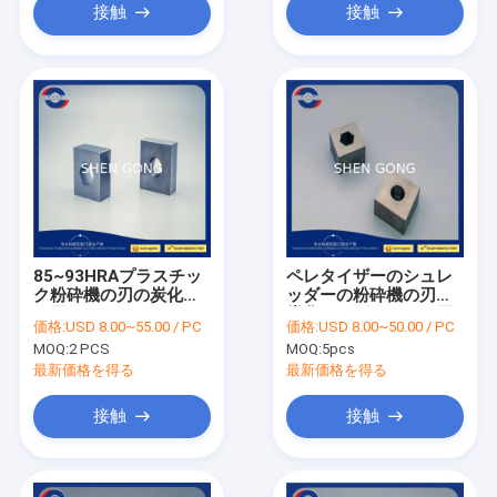
接触
接触
85~93HRAプラスチッ
ペレタイザーのシュレ
ク粉砕機の刃の炭化物
ッダーの粉砕機の刃の
の刃のナイフ
炭化タングステンの刃
価格:
USD 8.00~55.00 / PC
価格:
USD 8.00~50.00 / PC
40X40X22mm
86~92HRA
MOQ:
2 PCS
MOQ:
5pcs
最新価格を得る
最新価格を得る
接触
接触