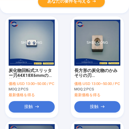
あなたの要件を与える
炭化物回転式スリッタ
長方形の炭化物のかみ
ー刃44X18X6mmの打
そりの刃
抜き機の刃
100X100X60.5のタン
価格:
USD 13.00~50.00 / PC
価格:
USD 13.00~50.00 / PC
グステンのかみそりの
MOQ:
2 PCS
MOQ:
2 PCS
刃
最新価格を得る
最新価格を得る
接触
接触