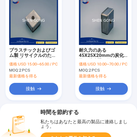
プラスチックおよびゴ
耐久力のある
ム製 リサイクルのため
45X25X20mmの炭化
の産業かみそりの刃
物の粉砕機の刃ペーパ
価格:
USD 15.00~65.00 / PC
価格:
USD 10.00~70.00 / PC
84~90HRAの粉砕機機
ー スリッター刃のタバ
MOQ:
2 PCS
MOQ:
2 PCS
械刃を切り開くこと
コ機械ナイフ
最新価格を得る
最新価格を得る
接触
接触
時間を節約する
私たちはあなたと最高の製品に連絡しまし
ょう。