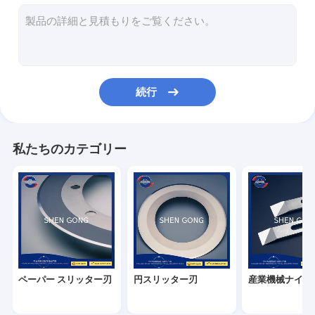
ナイフの変換
粉砕機の刃
炭化物のかみそりの刃
続行
円の鋸の先端
炭化タングステンの刃
私たちのカテゴリー
サーメットの切削工具
電池の企業のナイフ
金属スリッター ナイフ
ペーパー スリッター刃
円スリッター刃
産業機械ナイフ